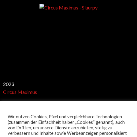
Best club
2023
Circus Maximus
Wir nutzen Cookies, Pixel und vergleichbare Technologien
Restaurant Guru
(zusammen der Einfachheit halber „Cookies“ genannt), auch
von Dritten, um unsere Dienste anzubieten, stetig zu
verbessern und Inhalte sowie Werbeanzeigen personalisiert