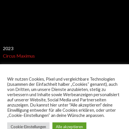
Best club
2023
Circus Maximus
Wir nutzen Cookies, Pixel und vergleichbare Technologien
Restaurant Guru
(zusammen der Einfachheit halber „Cookies“ genannt), auch
von Dritten, um unsere Dienste anzubieten, stetig zu
verbessern und Inhalte sowie Werbeanzeigen personalisiert
auf unserer Website, Social Media und Partnerseiten
anzuzeigen. Du kannst hier unter "Alle akzeptieren" deine
Einwilligung entweder für alle Cookies erklären, oder unter
„Cookie-Einstellungen“ an deine Wünsche anpassen.
Copyright 2018
Cookie-Einstellungen
Alle akzeptieren