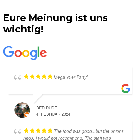
Eure Meinung ist uns
wichtig!
Mega 90er Party!
DER DUDE
4. FEBRUAR 2024
The food was good...but the onions
rings, I would not recommend. The staff was