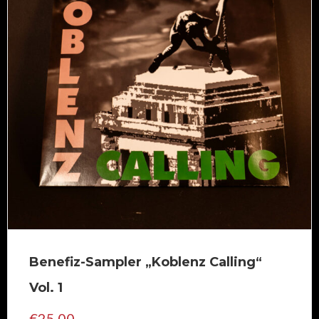
auf
der
Produktseite
gewählt
werden
Benefiz-Sampler „Koblenz Calling“
Vol. 1
€
25,00