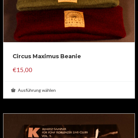
Circus Maximus Beanie
€
15,00
Ausführung wählen
Dieses
Produkt
weist
mehrere
Varianten
auf.
Die
Optionen
können