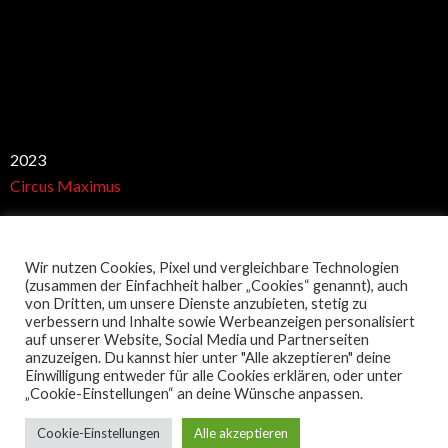
Best club
2023
Circus Maximus
Wir nutzen Cookies, Pixel und vergleichbare Technologien
Restaurant Guru
(zusammen der Einfachheit halber „Cookies“ genannt), auch
von Dritten, um unsere Dienste anzubieten, stetig zu
verbessern und Inhalte sowie Werbeanzeigen personalisiert
auf unserer Website, Social Media und Partnerseiten
anzuzeigen. Du kannst hier unter "Alle akzeptieren" deine
Einwilligung entweder für alle Cookies erklären, oder unter
„Cookie-Einstellungen“ an deine Wünsche anpassen.
Copyright 2018
Cookie-Einstellungen
Alle akzeptieren