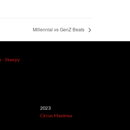
Millennial vs GenZ Beats
Best club
2023
Circus Maximus