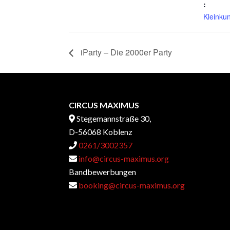
:
Kleinku
iParty – Die 2000er Party
CIRCUS MAXIMUS
Stegemannstraße 30,
D-56068 Koblenz
0261/3002357
info@circus-maximus.org
Bandbewerbungen
booking@circus-maximus.org