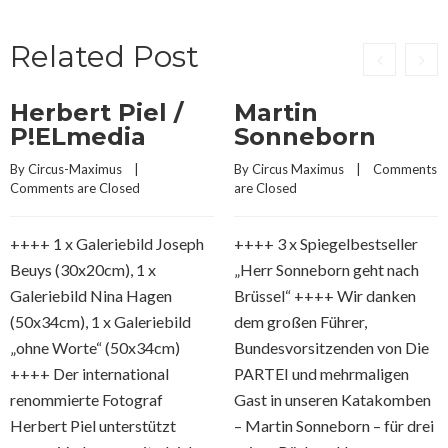
Related Post
Herbert Piel /
Martin
P!ELmedia
Sonneborn
By 
Circus-Maximus
    |    
By 
Circus Maximus
    |    
Comments 
Comments are Closed
are Closed
++++ 1 x Galeriebild Joseph
++++ 3 x Spiegelbestseller
Beuys (30x20cm), 1 x
„Herr Sonneborn geht nach
Galeriebild Nina Hagen
Brüssel“ ++++ Wir danken
(50x34cm), 1 x Galeriebild
dem großen Führer,
„ohne Worte“ (50x34cm)
Bundesvorsitzenden von Die
++++ Der international
PARTEI und mehrmaligen
renommierte Fotograf
Gast in unseren Katakomben
Herbert Piel unterstützt
– Martin Sonneborn – für drei