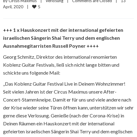
By 
Circus Maximus
|
Verlosung
|
Comments are Closed
|
13 
5
April, 2020    
|
+++ 1 x Hauskonzert mit der international gefeierten
israelischen Sängerin Shai Terry und dem englischen
Ausnahmegitarristen Russell Poyner ++++
Georg Schmitz, Direktor des international renomierten
Koblenz Guitar Festivals, ließ sich nicht lange bitten und
schickte uns folgende Mail:
„Das Koblenz Guitar Festival Live in Deinem Wohnzimmer!
Seit vielen Jahren ist der Circus Maximus unsere After-
Concert-Stammkneipe. Damit er für uns und viele andere nach
der Krise wieder seine Türen öffnen kann, unterstützen wir sehr
gerne diese Verlosung. Genieße (nach der Corona-Krise) in
Deinen Räumen ein Hauskonzert mit der international
gefeierten israelischen Sängerin Shai Terry und dem englischen