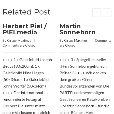
Related Post
Herbert Piel /
Martin
P!ELmedia
Sonneborn
By 
Circus-Maximus
    |    
By 
Circus Maximus
    |    
Comments 
Comments are Closed
are Closed
++++ 1 x Galeriebild Joseph
++++ 3 x Spiegelbestseller
Beuys (30x20cm), 1 x
„Herr Sonneborn geht nach
Galeriebild Nina Hagen
Brüssel“ ++++ Wir danken
(50x34cm), 1 x Galeriebild
dem großen Führer,
„ohne Worte“ (50x34cm)
Bundesvorsitzenden von Die
++++ Der international
PARTEI und mehrmaligen
renommierte Fotograf
Gast in unseren Katakomben
Herbert Piel unterstützt
– Martin Sonneborn – für drei
unsere Verlosung mit gleich
seiner Bücher „Herr