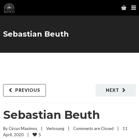
Sebastian Beuth
PREVIOUS
NEXT
Sebastian Beuth
By 
Circus Maximus
|
Verlosung
|
Comments are Closed
|
11 
5
April, 2020    
|