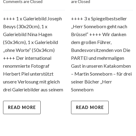
Comments are Closed
are Closed
++++ 1 x Galeriebild Joseph
++++ 3 x Spiegelbestseller
Beuys (30x20cm), 1 x
„Herr Sonneborn geht nach
Galeriebild Nina Hagen
Brüssel“ ++++ Wir danken
(50x34cm), 1 x Galeriebild
dem großen Führer,
„ohne Worte“ (50x34cm)
Bundesvorsitzenden von Die
++++ Der international
PARTEI und mehrmaligen
renommierte Fotograf
Gast in unseren Katakomben
Herbert Piel unterstützt
– Martin Sonneborn – für drei
unsere Verlosung mit gleich
seiner Bücher „Herr
drei Galeriebilder aus seinem
Sonneborn
READ MORE
READ MORE