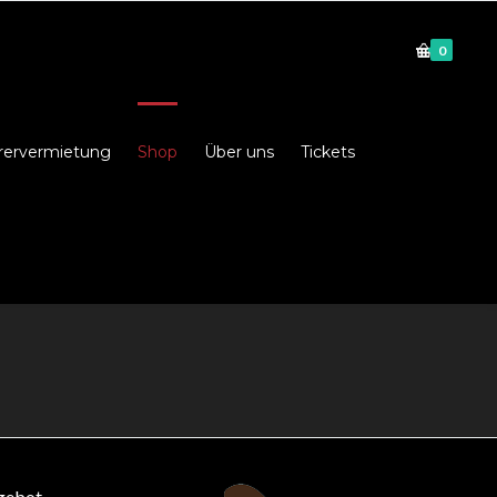
0
rervermietung
Shop
Über uns
Tickets
ngebot.