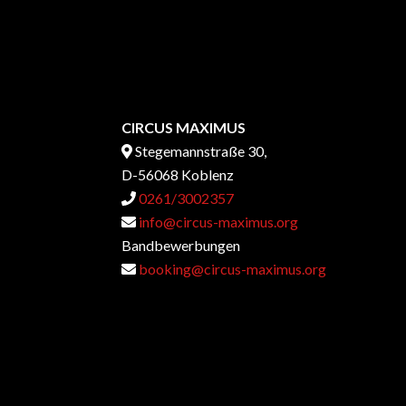
können
auf
der
Produktseite
gewählt
werden
CIRCUS MAXIMUS
Stegemannstraße 30,
D-56068 Koblenz
0261/3002357
info@circus-maximus.org
Bandbewerbungen
booking@circus-maximus.org