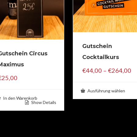
Gutschein
Gutschein Circus
Cocktailkurs
Maximus
Pr
€
44,00
–
€
264,00
€
€
25,00
bi
€
Ausführung wählen
Diese
Prod
In den Warenkorb
weist
Show Details
mehr
Varia
auf.
Die
Opti