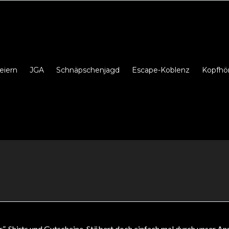
eiern
JGA
Schnäpschenjagd
Escape-Koblenz
Kopfhö
ter”-Shirts und Gutscheine. Stöbert doch einfach mal durch unser A