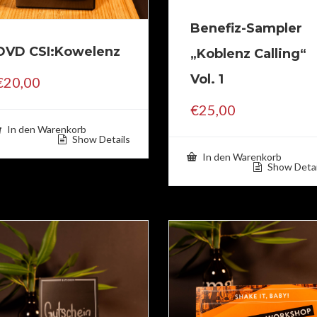
Benefiz-Sampler
DVD CSI:Kowelenz
„Koblenz Calling“
Vol. 1
€
20,00
€
25,00
In den Warenkorb
Show Details
In den Warenkorb
Show Detai