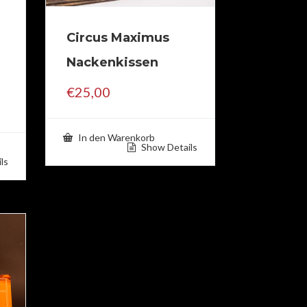
Circus Maximus
Nackenkissen
€
25,00
In den Warenkorb
Show Details
ls