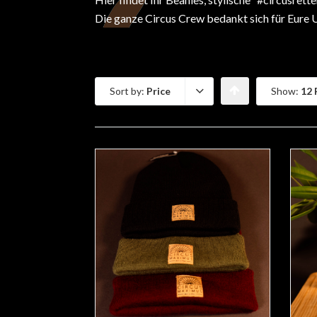
Die ganze Circus Crew bedankt sich für Eure 
Sort by:
Price
Show:
12 