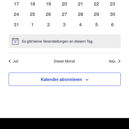
0
0
0
0
0
0
0
17
18
19
20
21
22
23
Veranstaltungen
Veranstaltungen
Veranstaltungen
Veranstaltungen
Veranstaltungen
Veranstaltungen
Veransta
0
0
0
0
0
0
0
24
25
26
27
28
29
30
Veranstaltungen
Veranstaltungen
Veranstaltungen
Veranstaltungen
Veranstaltungen
Veranstaltungen
Veransta
0
0
0
0
0
0
0
31
1
2
3
4
5
6
Veranstaltungen
Veranstaltungen
Veranstaltungen
Veranstaltungen
Veranstaltungen
Veranstaltungen
Veransta
Es gibt keine Veranstaltungen an diesem Tag.
Hinweis
Juli
Dieser Monat
Sep.
Kalender abonnieren